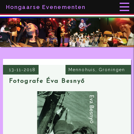
Hongaarse Evenementen
13‑11‑2018
Mennohuis, Groningen
Fotografe Éva Besnyő