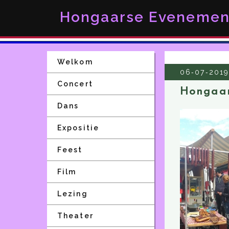
Hongaarse Evenemen
Welkom
06‑07‑2019
Concert
Hongaar
Dans
Expositie
Feest
Film
Lezing
Theater