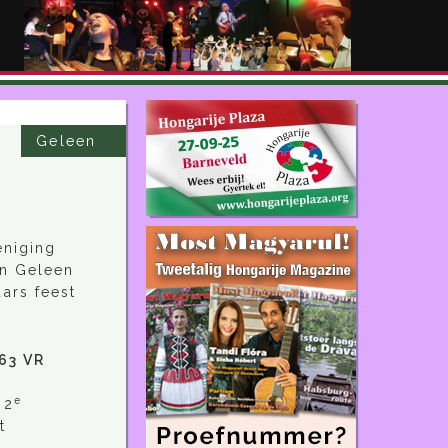
Geleen
eniging
in Geleen
ars feest
163 VR
e
 2
t