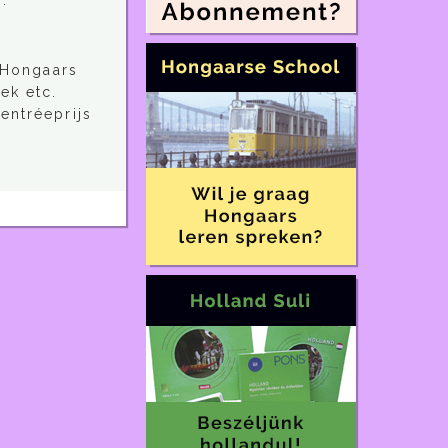
.
n Hongaars
ek etc.
entréeprijs