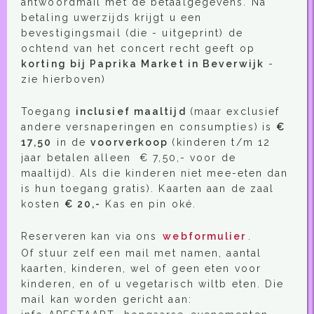
antwoordmail met de betaalgegevens. Na
betaling uwerzijds krijgt u een
bevestigingsmail (die - uitgeprint) de
ochtend van het concert recht geeft op
korting bij Paprika Market in Beverwijk
-
zie hierboven)
Toegang
inclusief maaltijd
(maar exclusief
andere versnaperingen en consumpties)
is
€
17,50
in de
voorverkoop
(kinderen t/m 12
jaar betalen alleen € 7,50,- voor de
maaltijd). Als die kinderen niet mee-eten dan
is hun toegang gratis). Kaarten aan de zaal
kosten
€ 20,-
Kas en pin oké.
Reserveren kan via ons
webformulier
.
Of stuur zelf een mail met namen, aantal
kaarten, kinderen, wel of geen eten voor
kinderen, en of u vegetarisch wiltb eten. Die
mail kan worden gericht aan: