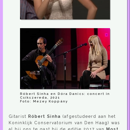
Róbert Sinha en Dóra Danics: concert in
Csíkszereda, 2021
Foto: Mezey Koppány
Gitarist
Róbert Sinha
(afgestudeerd aan het
Koninklijk Conservatorium van Den Haag) was
al bij ons te gast bij de editie 2017 van
Most