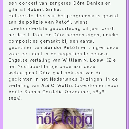
een concert van zangeres
Dóra Danics
en
gitarist
Róbert Sinha.
Het eerste deel van het programma is gewijd
aan de
poëzie van Petőfi
, wiens
tweehonderdste geboortedag dit jaar wordt
herdacht. Robi en Dóra hebben eigen, unieke
composities gemaakt bij een aantal
gedichten van
Sándor Petőfi
en zingen deze
voor een deel in de negentiende-eeuwse
Engelse vertaling van
William N. Loew.
(Zie
het YouTube-filmpje onderaan deze
webpagina.) Dóra gaat ook een van de
gedichten in het Nederlands (!) zingen in de
vertaling van
A.S.C. Wallis
(pseudoniem voor
Adèle Sophia Cordelia Opzoomer, 1856-
1925).