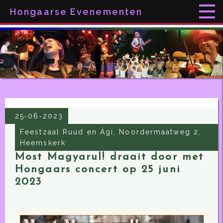
Hongaarse Evenementen
25‑06‑2023
Feestzaal Ruud en Ági, Noordermaatweg 2,
Heemskerk
Most Magyarul! draait door met
Hongaars concert op 25 juni
2023