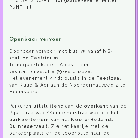
info APESTAART hongaarse-evenementen
PUNT nl
Openbaar vervoer
Openbaar vervoer met bus 79 vanaf
NS-
station Castricum
.
Tömegközlekedés: A castricumi
vasútállomástól a 79-es busszal
Het evenement vindt plaats in de Feestzaal
van Ruud & Ági aan de Noordermaatweg 2 te
Heemskerk.
Parkeren
uitsluitend
aan de
overkant
van de
Rijksstraatweg/Kennemerstraatweg op het
parkeerterrein
van het
Noord-Hollands
Duinreservaat.
Zie het kaartje met de
parkeerplaats en de looproute naar de