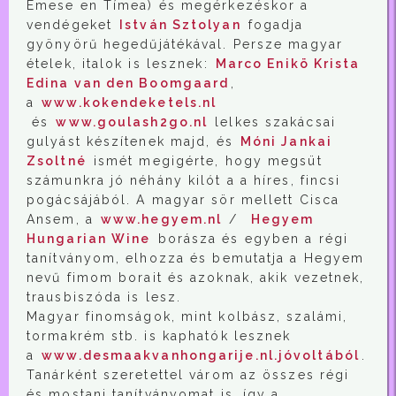
Emese en Tímea) és megérkezéskor a
vendégeket
István Sztolyan
fogadja
gyönyörű hegedűjátékával. Persze magyar
ételek, italok is lesznek:
Marco Enikö Krista
Edina van den Boomgaard
,
a
www.kokendeketels.nl
és
www.goulash2go.nl
lelkes szakácsai
gulyást készítenek majd, és
Móni Jankai
Zsoltné
ismét megigérte, hogy megsüt
számunkra jó néhány kilót a a híres, fincsi
pogácsájából. A magyar sör mellett Cisca
Ansem, a
www.hegyem.nl
/
Hegyem
Hungarian Wine
borásza és egyben a régi
tanítványom, elhozza és bemutatja a Hegyem
nevű fimom borait és azoknak, akik vezetnek,
trausbiszóda is lesz.
Magyar finomságok, mint kolbász, szalámi,
tormakrém stb. is kaphatók lesznek
a
www.desmaakvanhongarije.nl.jóvoltából
.
Tanárként szeretettel várom az összes régi
és mostani tanítványomat is, így a