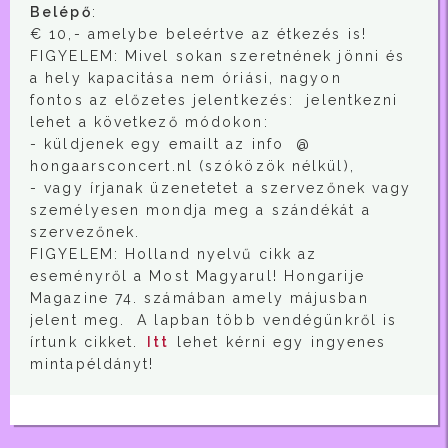
Belépő
:
€ 10,- amelybe beleértve az étkezés is!
FIGYELEM: Mivel sokan szeretnének jönni és
a hely kapacitása nem óriási, nagyon
fontos az előzetes jelentkezés: jelentkezni
lehet a következő módokon:
- küldjenek egy emailt az info @
hongaarsconcert.nl (szóközök nélkül),
- vagy írjanak üzenetetet a szervezőnek vagy
személyesen mondja meg a szándékát a
szervezőnek.
FIGYELEM: Holland nyelvű cikk az
eseményről a Most Magyarul! Hongarije
Magazine 74. számában amely májusban
jelent meg. A lapban több vendégünkről is
írtunk cikket.
Itt
lehet kérni egy ingyenes
mintapéldányt!