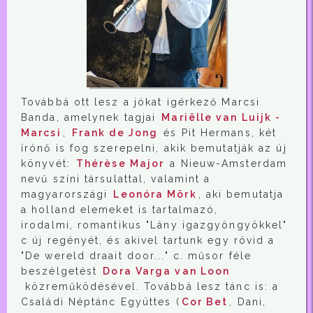
Továbbá ott lesz a jókat igérkező Marcsi
Banda, amelynek tagjai
Mariëlle van Luijk -
Marcsi
,
Frank de Jong
és Pit Hermans, két
írónő is fog szerepelni, akik bemutatják az új
könyvét:
Thérèse Major
a Nieuw-Amsterdam
nevű színi társulattal, valamint a
magyarországi
Leonóra Mörk
, aki bemutatja
a holland elemeket is tartalmazó,
irodalmi, romantikus "Lány igazgyöngyökkel"
c új regényét, és akivel tartunk egy rövid a
"De wereld draait door..." c. műsor féle
beszélgetést
Dora Varga van Loon
közreműködésével. Továbbá lesz tánc is: a
Családi Néptánc Együttes (
Cor Bet
, Dani,