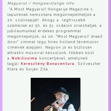
Magyarul / Hongaarstalige info:
"A Most Magyarul! Hongarije Magazine c.
lapunknak nemsokára megünnepelhetjük a
20. szülinapját!. Ahogy a legfrissebb
számának az 50. és 51. oldalon olvashatják, a
jubileumunkat érdekes programmal
megünnepeljük, az ún. "Most Magyarul! draait
door" címmel (egy híres holland tévéműsor
címének alapján). Nagyon jó és biztosan
attraktív műsorral készülünk, többek közt
a
Nobilissima
koncertjével, amelynek
tagjai
Keresztény Bonaventura
, Szilveszter
Klára és Surján Zita.