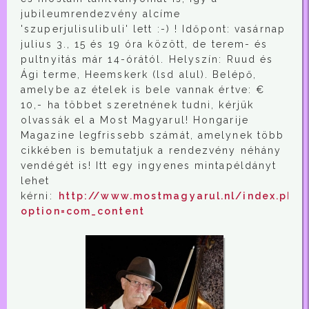
jubileumrendezvény alcíme
'szuperjulisulibuli' lett :-) ! Időpont: vasárnap
julius 3., 15 és 19 óra között, de terem- és
pultnyitás már 14-órától. Helyszín: Ruud és
Ági terme, Heemskerk (lsd alul). Belépő,
amelybe az ételek is bele vannak értve: €
10,- ha többet szeretnének tudni, kérjük
olvassák el a Most Magyarul! Hongarije
Magazine legfrissebb számát, amelynek több
cikkében is bemutatjuk a rendezvény néhány
vendégét is! Itt egy ingyenes mintapéldányt
lehet
kérni:
http://www.mostmagyarul.nl/index.php?
option=com_content