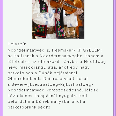
Helyszín:
Noordermaatweg 2, Heemskerk (FIGYELEM:
ne hajtsanak a Noordermaatwegbe, hanem a
túloldalra, az ellenkező irányba: a Hoofdweg
nevű másodrangú utra, ahol egy nagy
parkoló van a Dűnék bejáratánal
(Noordhollands Duinreservaat): tehát
a Beverwijksestraatweg-Rijksstraatweg-
Noordermaatweg kereszeződésnél létező
közlekedési lámpáknál nyugatra kell
befordulni a Dűnék irányába, ahol a
parkolóőrünk segít!