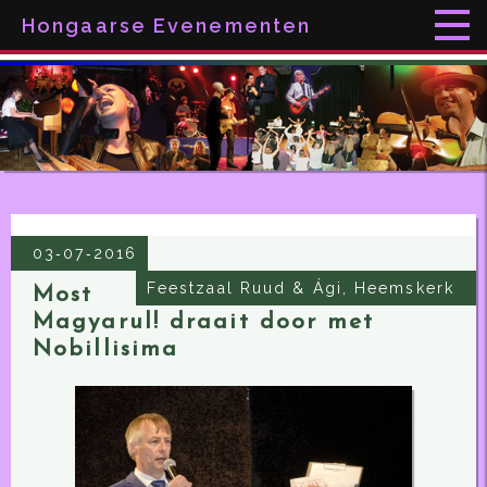
Hongaarse Evenementen
03‑07‑2016
Feestzaal Ruud & Ági, Heemskerk
Most
Magyarul! draait door met
Nobillisima