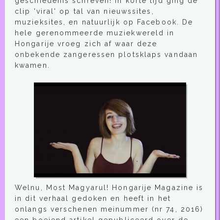
geschiedenis schreven! In korte tijd ging de
clip 'viral' op tal van nieuwssites,
muzieksites, en natuurlijk op Facebook. De
hele gerenommeerde muziekwereld in
Hongarije vroeg zich af waar deze
onbekende zangeressen plotsklaps vandaan
kwamen.
Welnu, Most Magyarul! Hongarije Magazine is
in dit verhaal gedoken en heeft in het
onlangs verschenen meinummer (nr 74, 2016)
een boeiend artikel gepubliceerd over de