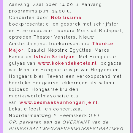
Aanvang: Zaal open 14.00 u. Aanvang
programma plm. 15.00 u.
Concerten door
Nobilissima
,
boekpresentatie en gesprek met schrijfster
en Elle-redacteur Leonóra Mörk uit Budapest,
optreden Theater Vensters, Nieuw
Amsterdam,met boekpresentatie
Thérèse
Major
, Családi Néptánc Együttes, Marcsi
Banda en
István Sztolyan
. Met Hongaarse
gulyás van
www.kokendeketels.nl
, pogácsa
van Móni en Hongaarse wijn van Hegyem en
Hongaars bier. Tevens een verkoopstand met
heerlijke Hongaarse lekkernijen als salami,
kolbász, Hongaarse kruiden,
mierikswortelmayonaise e.a.
van
www.desmaakvanhongarije.nl
.
Lokatie feest- en concertzaal:
Noordermaatweg 2, Heemskerk (
LET
OP: parkeren aan de OVERKANT van de
RIJKSSTRAATWEG/BEVERWIJKSESTRAATWEG